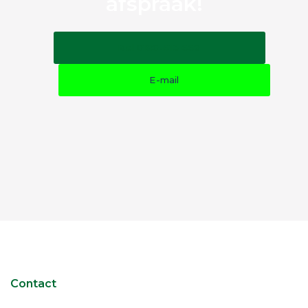
afspraak!
Bel 0180-613 669
E-mail
Contact