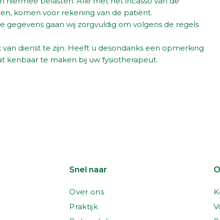
n hiermee belasten. Alle met het incasso van de
n, komen voor rekening van de patiënt.
e gegevens gaan wij zorgvuldig om volgens de regels
 van dienst te zijn. Heeft u desondanks een opmerking
dat kenbaar te maken bij uw fysiotherapeut.
Snel naar
O
Over ons
K
Praktijk
V