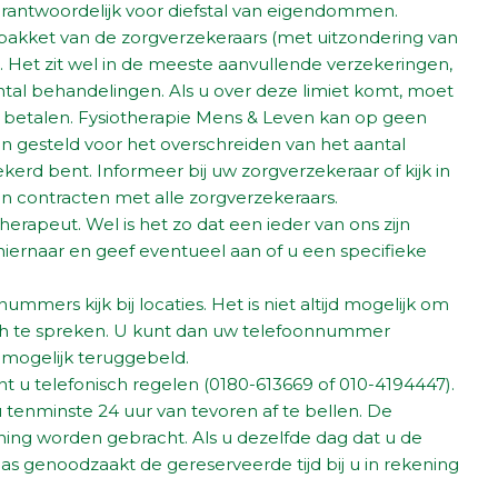
verantwoordelijk voor diefstal van eigendommen.
sispakket van de zorgverzekeraars (met uitzondering van
). Het zit wel in de meeste aanvullende verzekeringen,
al behandelingen. Als u over deze limiet komt, moet
 betalen. Fysiotherapie Mens & Leven kan op geen
en gesteld voor het overschreiden van het aantal
erd bent. Informeer bij uw zorgverzekeraar of kijk in
 contracten met alle zorgverzekeraars.
therapeut. Wel is het zo dat een ieder van ons zijn
g hiernaar en geef eventueel aan of u een specifieke
mmers kijk bij locaties. Het is niet altijd mogelijk om
sch te spreken. U kunt dan uw telefoonnummer
 mogelijk teruggebeld.
t u telefonisch regelen (0180-613669 of 010-4194447).
u tenminste 24 uur van tevoren af te bellen. De
ening worden gebracht. Als u dezelfde dag dat u de
elaas genoodzaakt de gereserveerde tijd bij u in rekening