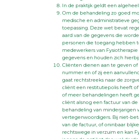
In de praktijk geldt een algehee
Om de behandeling zo goed mogel
medische en administratieve geg
toepassing. Deze wet bevat regel
aard van de gegevens die worde
personen die toegang hebben to
medewerkers van Fysiotherapie
gegevens en houden zich hierbij 
Cliënten dienen aan te geven of z
nummer en of zij een aanvullend
gaat rechtstreeks naar de zorgv
cliënt een restitutiepolis heeft of
of meer behandelingen heeft geh
cliënt alsnog een factuur van d
behandeling van minderjarigen w
vertegenwoordigers. Bij niet-be
van de factuur, of oninbaar blijk
rechtswege in verzuim en kan F