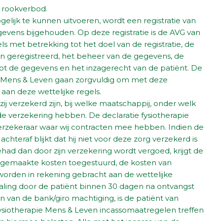
l rookverbod.
ijk te kunnen uitvoeren, wordt een registratie van
evens bijgehouden. Op deze registratie is de AVG van
s met betrekking tot het doel van de registratie, de
n geregistreerd, het beheer van de gegevens, de
t de gegevens en het inzagerecht van de patiënt. De
 Mens & Leven gaan zorgvuldig om met deze
aan deze wettelijke regels.
ij verzekerd zijn, bij welke maatschappij, onder welk
e verzekering hebben. De declaratie fysiotherapie
erzekeraar waar wij contracten mee hebben. Indien de
 achteraf blijkt dat hij niet voor deze zorg verzekerd is
ad dan door zijn verzekering wordt vergoed, krijgt de
e gemaakte kosten toegestuurd, de kosten van
orden in rekening gebracht aan de wettelijke
taling door de patiënt binnen 30 dagen na ontvangst
en van de bank/giro machtiging, is de patiënt van
ysiotherapie Mens & Leven incassomaatregelen treffen