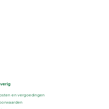
verig
osten en vergoedingen
oorwaarden